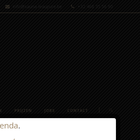
info@sauna-leaupure.be
+32 468 35 56 90
N
PRIJZEN
JOBS
CONTACT
enda
.