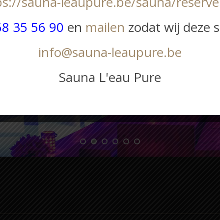
ps://sauna-leaupure.be/sauna/reserve
68 35 56 90
en
mailen
zodat wij deze 
info@sauna-leaupure.be
Sauna L'eau Pure