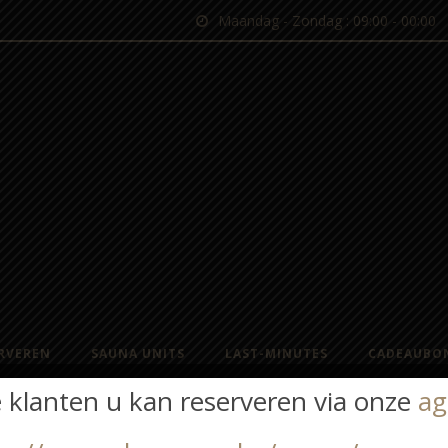
Maandag - Zondag : 09:00 - 00:00
RVEREN
SAUNA UNITS
LAST-MINUTES
CADEAUBO
 klanten u kan reserveren via onze
ag