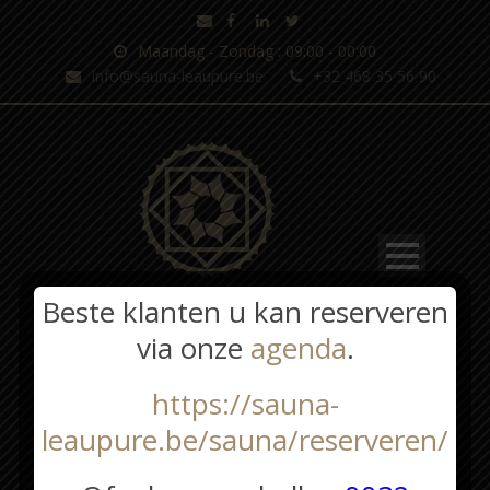
Maandag - Zondag : 09:00 - 00:00
info@sauna-leaupure.be
+32 468 35 56 90
Beste klanten u kan reserveren
via onze
agenda
.
https://sauna-
leaupure.be/sauna/reserveren/
Cadeaubon kopen